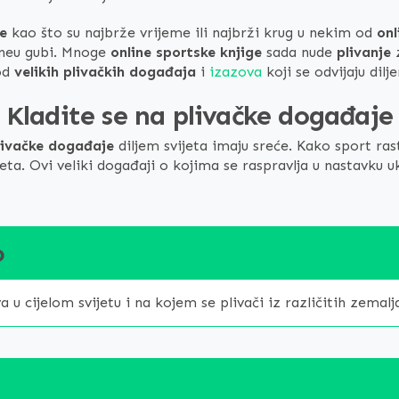
e
kao što su najbrže vrijeme ili najbrži krug u nekim od
onl
lineu gubi. Mnoge
online sportske knjige
sada nude
plivanje
z
od
velikih plivačkih događaja
i
izazova
koji se odvijaju dilj
Kladite se na plivačke događaje
livačke događaje
diljem svijeta imaju sreće. Kako sport ra
ta. Ovi veliki događaji o kojima se raspravlja u nastavku u
o
u cijelom svijetu i na kojem se plivači iz različitih zemalja