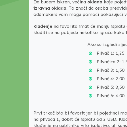
Da budem iskren, većina
oklada
koje pojedi
izravna oklada
. To znači da osoba predviđa
oddmakers vam mogu pomoći pokazujući vam 
Klađenje
na favorita imat će manju isplatu o
kladiti se na pobjedu nekoliko igrača kako 
Ako su izgledi slje
Plivač 1: 1,25
Plivačica 2: 1,
Plivač 3: 1,50
Plivač 4: 2.00
Plivač 5: 3,50
Plivač 6: 4.00
Prvi trkač bio bi favorit jer bi pojedinci m
na plivača 1, dobit će isplatu od 2 USD. Klad
klađenje na gubitnika vrlo isplativo, ali šan