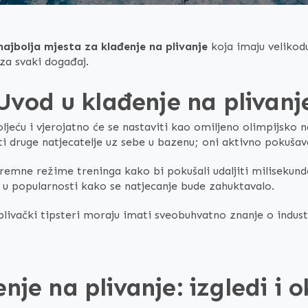
najbolja mjesta za klađenje na plivanje
koja imaju velikod
za svaki događaj.
Uvod u klađenje na plivanj
oljeću i vjerojatno će se nastaviti kao omiljeno olimpijsko 
ti druge natjecatelje uz sebe u bazenu; oni aktivno pokušav
remne režime treninga kako bi pokušali udaljiti milisekund
 u popularnosti kako se natjecanje bude zahuktavalo.
plivački tipsteri moraju imati sveobuhvatno znanje o indus
nje na plivanje: izgledi i 