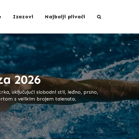
Search
e
Izazovi
Najbolji plivači
za 2026
, uključujući slobodni stil, leđno, prsno,
portom s velikim brojem talenata.