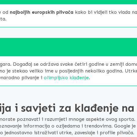
je od
najboljih europskih plivača
kako bi vidjeli tko vlada n
eta.
h igara. Događaj se održava svake četiri godine u zemlji do
rno je stekao veliko ime u posljednjih nekoliko godina. Utrke
đunarodno plivanje i
olimpijsko klađenje
.
ja i savjeti za klađenje na
je, morate poznavati i razumjeti mnoge aspekte ovog sporta
 poznavanje informacija o ozljedama i trendovima. Google je 
o jednostavno istraživati ​​utrke, zaveslaje i profile plivača.