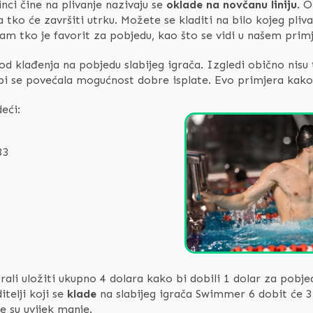
nci čine na plivanje nazivaju se
oklade na novčanu liniju
. O
 tko će završiti utrku. Možete se kladiti na bilo kojeg pliva
tko je favorit za pobjedu, kao što se vidi u našem primj
d klađenja na pobjedu slabijeg igrača. Izgledi obično nisu t
bi se povećala mogućnost dobre isplate. Evo primjera kako s
deći:
33
orali uložiti ukupno 4 dolara kako bi dobili 1 dolar za pob
itelji koji se
klade
na slabijeg igrača Swimmer 6 dobit će 3 
se su uvijek manje.