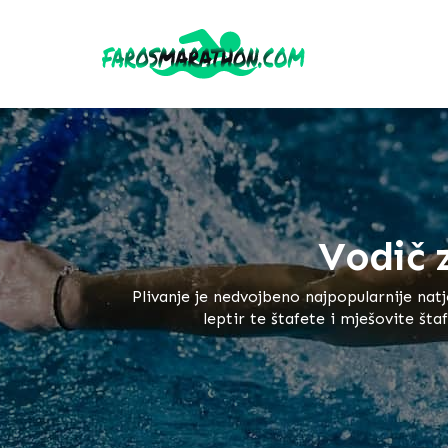
Skip to content
Search for:
Vodič 
Plivanje je nedvojbeno najpopularnije nat
leptir te štafete i mješovite št