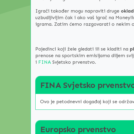
Igrači također mogu napraviti druge
oklad
uzbudljivijim čak i ako vaš igrač na Money
igrama. Zatim ćemo razgovarati o nekim 
Pojedinci koji žele gledati ili se kladiti na
p
prenose na sportskim emisijama diljem svije
i
FINA
Svjetsko prvenstvo.
FINA Svjetsko prvenstv
Ovo je petodnevni događaj koji se održava 
Europsko prvenstvo