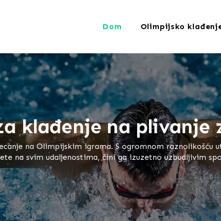
Dom
Olimpijsko klađenj
SEARCH
za klađenje na plivanje 
jecanje na Olimpijskim igrama. S ogromnom raznolikošću utrka
afete na svim udaljenostima, čini ga izuzetno uzbudljivim s